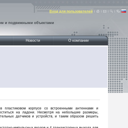
Вход для пользователей
том и подвижными объектами
Новости
О компании
 в пластиковом корпусе со встроенными антеннами и
меститься на ладони. Несмотря на небольшие размеры,
ельных датчиков и устройств, и таким образом решить
 частотно-импульсных входов и 4 транзисторных выхода для