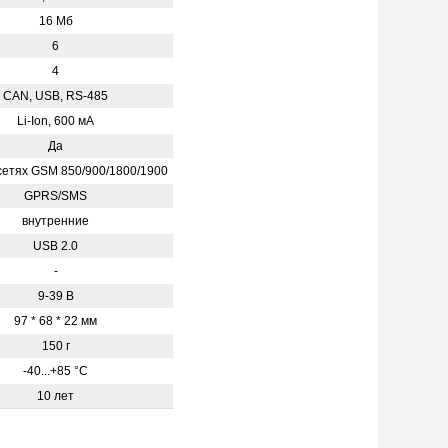
16 Мб
6
4
CAN, USB, RS-485
Li-Ion, 600 мА
Да
сетях GSM 850/900/1800/1900
GPRS/SMS
внутренние
USB 2.0
-
9-39 В
97 * 68 * 22 мм
150 г
-40...+85 °C
10 лет