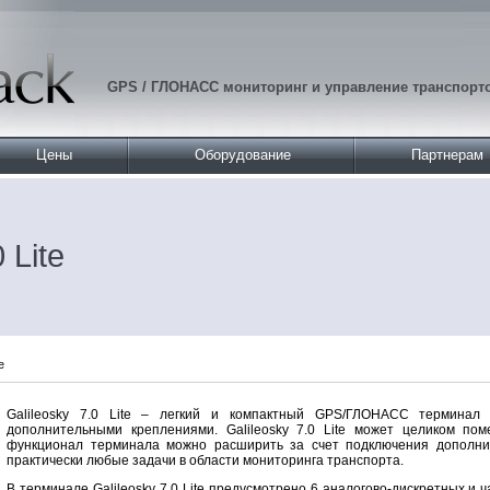
GPS / ГЛОНАСС мониторинг и управление транспор
Цены
Оборудование
Партнерам
 Lite
e
Galileosky 7.0 Lite – легкий и компактный GPS/ГЛОНАСС терминал
дополнительными креплениями. Galileosky 7.0 Lite может целиком по
функционал терминала можно расширить за счет подключения дополнит
практически любые задачи в области мониторинга транспорта.
В терминале Galileosky 7.0 Lite предусмотрено 6 аналогово-дискретных и