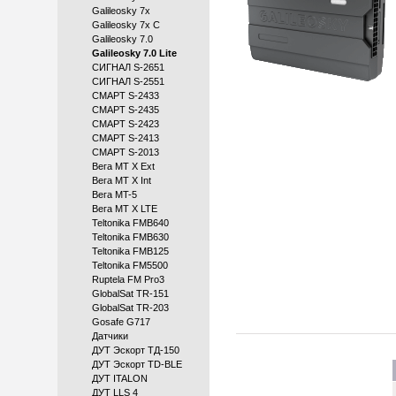
Galileosky 7x
Galileosky 7x C
Galileosky 7.0
Galileosky 7.0 Lite
СИГНАЛ S-2651
СИГНАЛ S-2551
СМАРТ S-2433
СМАРТ S-2435
СМАРТ S-2423
СМАРТ S-2413
СМАРТ S-2013
Вега MT X Ext
Вега MT X Int
Вега MT-5
Вега МТ X LTE
Teltonika FMB640
Teltonika FMB630
Teltonika FMB125
Teltonika FM5500
Ruptela FM Pro3
GlobalSat TR-151
GlobalSat TR-203
Gosafe G717
Датчики
ДУТ Эскорт ТД-150
ДУТ Эскорт TD-BLE
ДУТ ITALON
ДУТ LLS 4