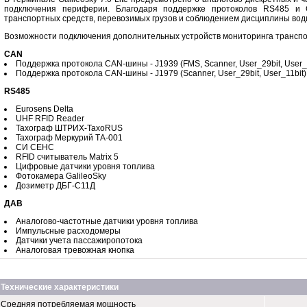
подключения периферии. Благодаря поддержке протоколов RS485 и
транспортных средств, перевозимых грузов и соблюдением дисциплины вод
Возможности подключения дополнительных устройств мониторинга транспо
CAN
Поддержка протокола CAN-шины - J1939 (FMS, Scanner, User_29bit, User_1
Поддержка протокола CAN-шины - J1979 (Scanner, User_29bit, User_11bit)
RS485
Eurosens Delta
UHF RFID Reader
Тахограф ШТРИХ-ТахоRUS
Тахограф Меркурий ТА-001
СИ СЕНС
RFID считыватель Matrix 5
Цифровые датчики уровня топлива
Фотокамера GalileoSky
Дозиметр ДБГ-С11Д
ДАВ
Аналогово-частотные датчики уровня топлива
Импульсные расходомеры
Датчики учета пассажиропотока
Аналоговая тревожная кнопка
Технические характеристики
Средняя потребляемая мощность