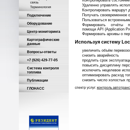
Контролировать состояние
связь
Удаленно управлять испо
Терминология
Контролировать маршрут 
Получать своевременное о
Подключение
Пользоваться встроенным
Оборудование
Формировать отчёты 
помощи API (Application Pr
Центр мониторинга
Формировать архивы о пе
Картографические
Используя систему Loc
данные
увеличить объём перевозо
Вопросы-ответы
снизить аварийность
+7 (926) 429-77-05
продлить срок эксплуатац
повысить дисциплину пер
Система контроля
исключить нецелевое испо
топлива
оптимизировать расход то
снизить число холостых п
Публикации
спектр услуг:
контроль автотран
ГЛОНАСС